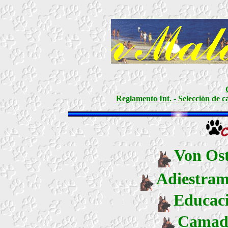
Reglamento Int.
-
Selección de c
Von Os
Adiestram
Educac
Camad